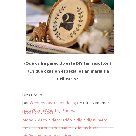
¿Qué os ha parecido este DIY tan resultón?
¿En qué ocasión especial os animaríais a
utilizarlo?
DIY creado
por
Wednesdaycustomdesign
exclusivamente
para
Green Wedding Shoes.
boda diy
/
boda
otoño
/
deco
/
decoración
/
diy
/
diy número
mesa con tronco de madera
/
ideas boda
otoño
/
ideas bodas
/
troncos