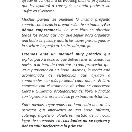
ofrecer es contratar a un wedding planner profesional
que les ayudará a conseguir su boda perfecta sin
“sufrir en el intento”.
Muchas parejas se plantean la misma pregunta
cuando comienzan la preparación de su boda: «
¿Por
dónde empezamos?
«. En este libro se abordan
todos los pasos que hay que seguir para organizar
una boda sin fallos y aporta las claves para organizar
la celebración perfecta. La de cada pareja.
Estamos ante un manual muy práctico
que
explica paso a paso lo que deben tener en cuenta los
novios a la hora de contratar a cada proveedor que
va a participar en su boda. Además, la teoría está
acompañada de testimonios que ayudan a
comprender con más facilidad cada punto. El libro
comienza con el testimonio de cómo se conocieron
Clara y Guillermo, protagonistas del libro, y finaliza
con la puesta en escena de su gran boda en Asturias.
Entre medias, repasamos con lupa cada uno de los
aspectos que intervienen en una boda: músicas,
catering, papelería, alquileres, vestido de la novia,
lugar de ceremonia, etc.
Las bodas no se repiten y
deben salir perfectas a la primera.