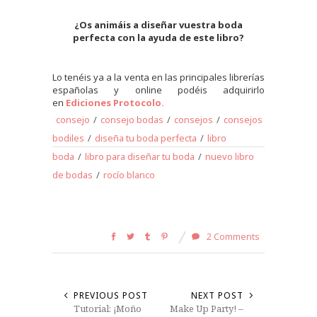
¿Os animáis a diseñar vuestra boda
perfecta con la ayuda de este libro?
Lo tenéis ya a la venta en las principales librerías
españolas y online podéis adquirirlo
en
Ediciones Protocolo.
consejo
/
consejo bodas
/
consejos
/
consejos
bodiles
/
diseña tu boda perfecta
/
libro
boda
/
libro para diseñar tu boda
/
nuevo libro
de bodas
/
rocío blanco
2 Comments
PREVIOUS POST
NEXT POST
Tutorial: ¡Moño
Make Up Party! –