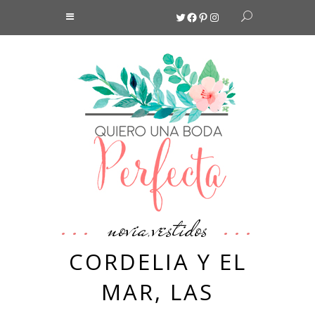
Twitter
Facebook
Pinterest
Instagram
novia
vestidos
,
CORDELIA Y EL
MAR, LAS