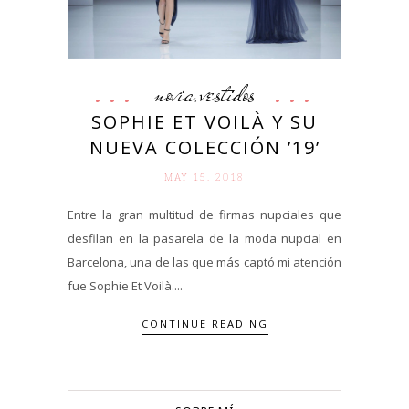
novia
vestidos
,
SOPHIE ET VOILÀ Y SU
NUEVA COLECCIÓN ’19’
MAY 15. 2018
Entre la gran multitud de firmas nupciales que
desfilan en la pasarela de la moda nupcial en
Barcelona, una de las que más captó mi atención
fue Sophie Et Voilà....
CONTINUE READING