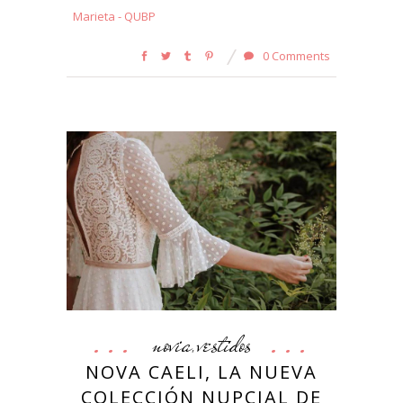
Marieta - QUBP
0 Comments
novia
vestidos
,
NOVA CAELI, LA NUEVA
COLECCIÓN NUPCIAL DE