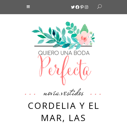
Twitter
Facebook
Pinterest
Instagram
novia
vestidos
,
CORDELIA Y EL
MAR, LAS