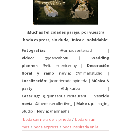
¡Muchas felicidades pareja, por vuestra
boda express, sin duda, única e inolvidable!
Fotografías:
@arnausentenach |
Video:
@joancabotti |
Wedding
planner:
@eltallerdeniceday |
Decoración
floral y ramo novia:
@mimahstudio |
Localización:
@canrieradelapineda |
Música &
party:
@dj_kurba |
Catering:
@quinzeous_restaurant |
Vestido
novia:
@themusecollective_ |
Make up:
Imaging
Studio |
Novia:
@annaahz .
boda can riera de la pineda
/
boda en un
mes
/
boda express
/
boda inspirada en la