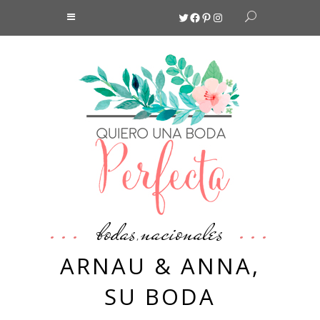
Twitter
Facebook
Pinterest
Instagram
bodas
nacionales
,
ARNAU & ANNA,
SU BODA