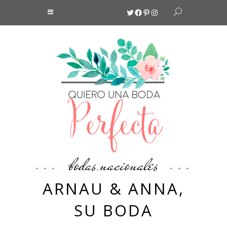
Twitter
Facebook
Pinterest
Instagram
bodas
nacionales
,
ARNAU & ANNA,
SU BODA