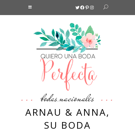
Twitter
Facebook
Pinterest
Instagram
bodas
nacionales
,
ARNAU & ANNA,
SU BODA