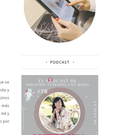
PODCAST
ue se
ida y
 Unos
o más
 mil y
o por