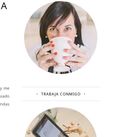
TA
 y me
TRABAJA CONMIGO
siado
endas