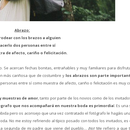
Abrazo:
rodear con los brazos a alguien
hacerlo dos personas entre sí
a de afecto, cariño o felicitación.
o. Se acercan fechas bonitas, entrañables y muy familiares para disfruta
nen más cariñosa que de costumbre y
los abrazos son parte importan
 personas entre sí como muestra de afecto, cariño o felicitación es muy 
 y muestras de amor
, tanto por parte de los novios como de los invitado
tógrafo que nos acompañará en nuestra boda es primordia
l. Es una
da pero os aconsejo que una vez contratado el fotógrafo le hagáis una 
da. No me estoy refiriendo al típico posado con todos los invitados, es 
rima segunda de mi padre que viene del pueblo… ¡No! Me refiero a que 