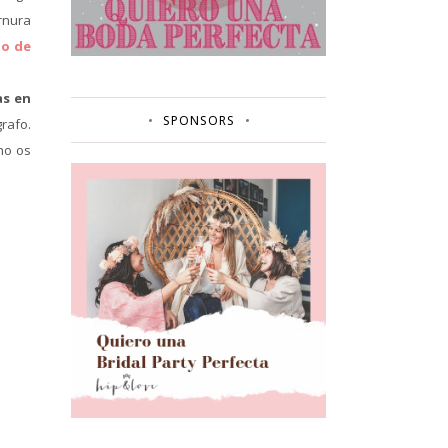
ernura
to de
as en
SPONSORS
rafo.
no os