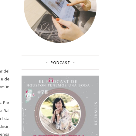
PODCAST
r del
te de
común
s. Por
 señal
lista
decir,
tenga