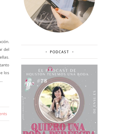
ción.
r del
PODCAST
llas.
tanto
e los
..
ents