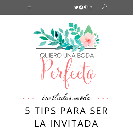
Twitter
Facebook
Pinterest
Instagram
invitadas
moda
,
5 TIPS PARA SER
LA INVITADA