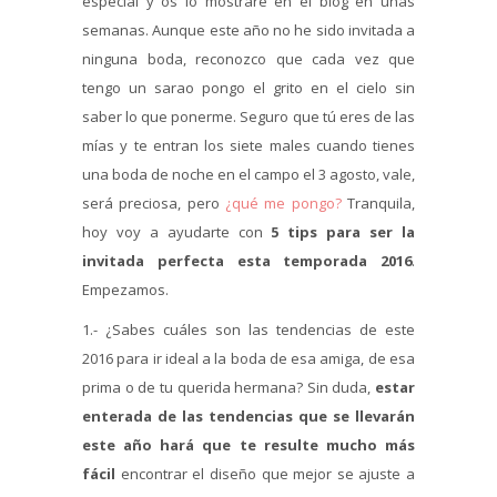
especial y os lo mostraré en el blog en unas
semanas. Aunque este año no he sido invitada a
ninguna boda, reconozco que cada vez que
tengo un sarao pongo el grito en el cielo sin
saber lo que ponerme. Seguro que tú eres de las
mías y te entran los siete males cuando tienes
una boda de noche en el campo el 3 agosto, vale,
será preciosa, pero
¿qué me pongo?
Tranquila,
hoy voy a ayudarte con
5
tips para ser la
invitada perfecta esta temporada 2016
.
Empezamos.
1.- ¿Sabes cuáles son las tendencias de este
2016 para ir ideal a la boda de esa amiga, de esa
prima o de tu querida hermana? Sin duda,
estar
enterada de las tendencias que se llevarán
este año hará que te resulte mucho más
fácil
encontrar el diseño que mejor se ajuste a