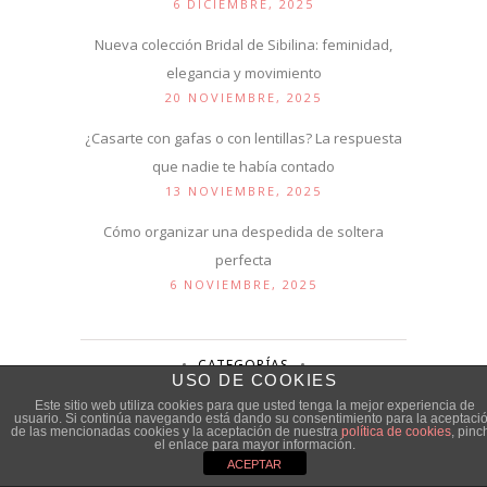
6 DICIEMBRE, 2025
Nueva colección Bridal de Sibilina: feminidad,
elegancia y movimiento
20 NOVIEMBRE, 2025
¿Casarte con gafas o con lentillas? La respuesta
que nadie te había contado
13 NOVIEMBRE, 2025
Cómo organizar una despedida de soltera
perfecta
6 NOVIEMBRE, 2025
CATEGORÍAS
USO DE COOKIES
Este sitio web utiliza cookies para que usted tenga la mejor experiencia de
usuario. Si continúa navegando está dando su consentimiento para la aceptaci
Categorías
de las mencionadas cookies y la aceptación de nuestra
política de cookies
, pinc
el enlace para mayor información.
ACEPTAR