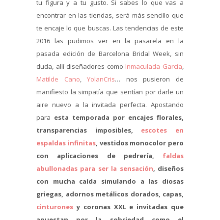
tu figura y a tu gusto. Si sabes lo que vas a
encontrar en las tiendas, será más sencillo que
te encaje lo que buscas. Las tendencias de este
2016 las pudimos ver en la pasarela en la
pasada edición de Barcelona Bridal Week, sin
duda, allí diseñadores como
Inmaculada García
,
Matilde Cano
,
YolanCris
… nos pusieron de
manifiesto la simpatía que sentían por darle un
aire nuevo a la invitada perfecta. Apostando
para
esta temporada por encajes florales,
transparencias imposibles,
escotes en
espaldas infinitas
, vestidos monocolor pero
con aplicaciones de pedrería,
faldas
abullonadas para ser la sensación
, diseños
con mucha caída simulando a las diosas
griegas, adornos metálicos dorados, capas,
cinturones
y coronas XXL e invitadas que
apuestan por la sobriedad como el