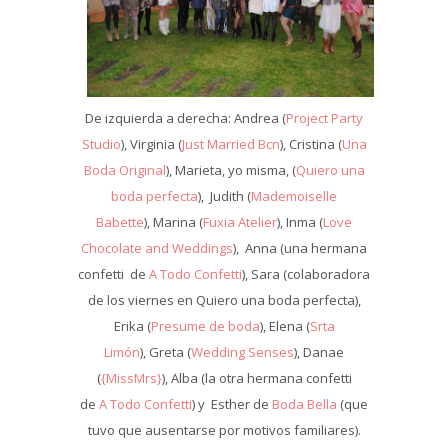
De izquierda a derecha: Andrea (
Project Party
Studio
), Virginia (
Just Married Bcn
), Cristina (
Una
Boda Original
), Marieta, yo misma, (
Quiero una
boda perfecta
), Judith (
Mademoiselle
Babette
), Marina (
Fuxia Atelier
), Inma (
Love
Chocolate and Weddings
), Anna (una hermana
confetti de
A Todo Confetti
), Sara (colaboradora
de los viernes en Quiero una boda perfecta),
Erika (
Presume de boda
), Elena (
Srta
Limón
), Greta (
Wedding Senses
), Danae
(
{MissMrs}
), Alba (la otra hermana confetti
de
A Todo Confetti
) y Esther de
Boda Bella
(que
tuvo que ausentarse por motivos familiares).