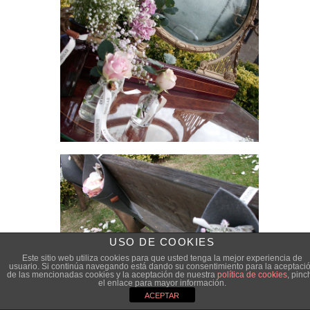
USO DE COOKIES
Este sitio web utiliza cookies para que usted tenga la mejor experiencia de
usuario. Si continúa navegando está dando su consentimiento para la aceptaci
de las mencionadas cookies y la aceptación de nuestra
política de cookies
, pinc
el enlace para mayor información.
ACEPTAR