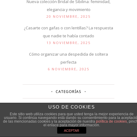
Nueva colección Bridal de Sibilina: feminidad,
elegancia y movimiento
20 NOVIEMBRE, 2025
¿Casarte con gafas o con lentillas? La respuesta
que nadie te había contado
13 NOVIEMBRE, 2025
Cómo organizar una despedida de soltera
perfecta
6 NOVIEMBRE, 2025
CATEGORÍAS
USO DE COOKIES
Categorías
Este sitio web utiliza cookies para que usted tenga la mejor experiencia de
usuario. Si continúa navegando está dando su consentimiento para la aceptaci
de las mencionadas cookies y la aceptación de nuestra
política de cookies
, pinc
el enlace para mayor información.
ACEPTAR