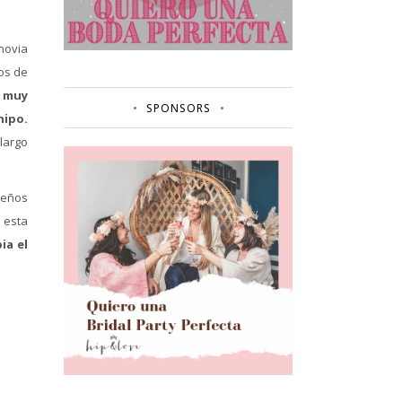
novia
cos de
s muy
SPONSORS
hipo.
largo
seños
 esta
ia el