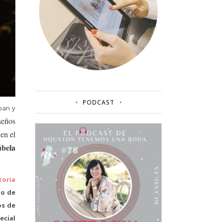
PODCAST
pan y
seños
en el
úbela
toria
po de
os de
ecial