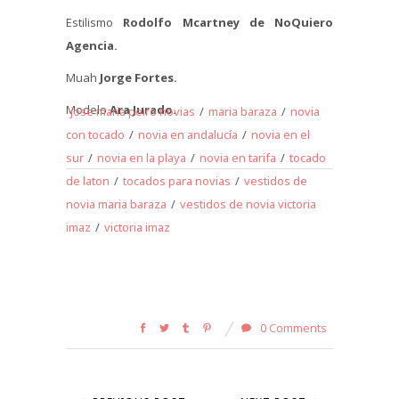
Estilismo
Rodolfo Mcartney de NoQuiero
Agencia.
Muah
Jorge Fortes.
Modelo
Ara Jurado.
jose maria peiro novias
/
maria baraza
/
novia
con tocado
/
novia en andalucía
/
novia en el
sur
/
novia en la playa
/
novia en tarifa
/
tocado
de laton
/
tocados para novias
/
vestidos de
novia maria baraza
/
vestidos de novia victoria
imaz
/
victoria imaz
0 Comments