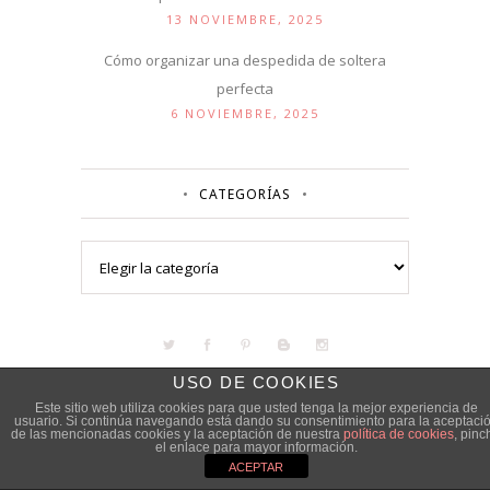
13 NOVIEMBRE, 2025
Cómo organizar una despedida de soltera
perfecta
6 NOVIEMBRE, 2025
CATEGORÍAS
Categorías
USO DE COOKIES
Este sitio web utiliza cookies para que usted tenga la mejor experiencia de
usuario. Si continúa navegando está dando su consentimiento para la aceptaci
de las mencionadas cookies y la aceptación de nuestra
política de cookies
, pinc
el enlace para mayor información.
ACEPTAR