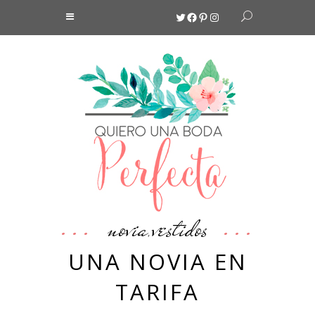
Twitter
Facebook
Pinterest
Instagram
novia
vestidos
,
UNA NOVIA EN
TARIFA