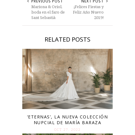
PREVIOUS POST
NEXT POST
Mariona & Oriol,
¡Felices Fiestas y
boda en el faro de
Feliz Año Nuevo
Sant Sebastià
2019!
RELATED POSTS
‘ETERNAS’, LA NUEVA COLECCIÓN
NUPCIAL DE MARÍA BARAZA
OCT 27. 2022