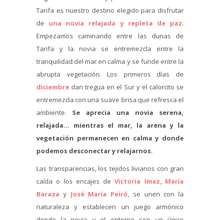
Tarifa es nuestro destino elegido para disfrutar
de
una novia relajada y repleta de paz
.
Empezamos caminando entre las dunas de
Tarifa y la novia se entremezcla entre la
tranquilidad del mar en calma y se funde entre la
abrupta vegetación. Los primeros días de
diciembre
dan tregua en el Sur y el calorcito se
entremezcla con una suave brisa que refresca el
ambiente.
Se aprecia una novia serena,
relajada… mientras el mar, la arena y la
vegetación permanecen en calma y donde
podemos desconectar y relajarnos.
Las transparencias, los tejidos livianos con gran
caída o los encajes de
Victoria Imaz
,
María
Baraza
y
José María Peiró
, se unen con la
naturaleza y establecen un juego armónico
donde la novia y el entorno son un único