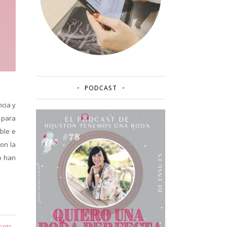
PODCAST
ncia y
 para
ble e
con la
o han
ents