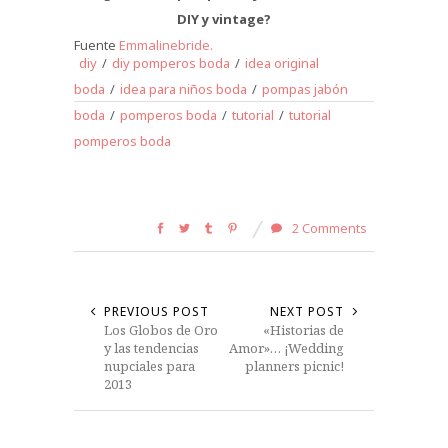
DIY y vintage?
Fuente
Emmalinebride.
diy
/
diy pomperos boda
/
idea original
boda
/
idea para niños boda
/
pompas jabón
boda
/
pomperos boda
/
tutorial
/
tutorial
pomperos boda
2 Comments
PREVIOUS POST
NEXT POST
Los Globos de Oro
«Historias de
y las tendencias
Amor»… ¡Wedding
nupciales para
planners picnic!
2013