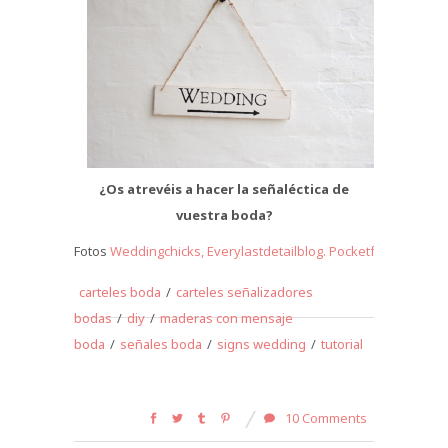
¿Os atrevéis a hacer la señaléctica de
vuestra boda?
Fotos
Weddingchicks,
Everylastdetailblog.
Pocketfulofdreams
carteles boda
/
carteles señalizadores
bodas
/
diy
/
maderas con mensaje
boda
/
señales boda
/
signs wedding
/
tutorial
10 Comments