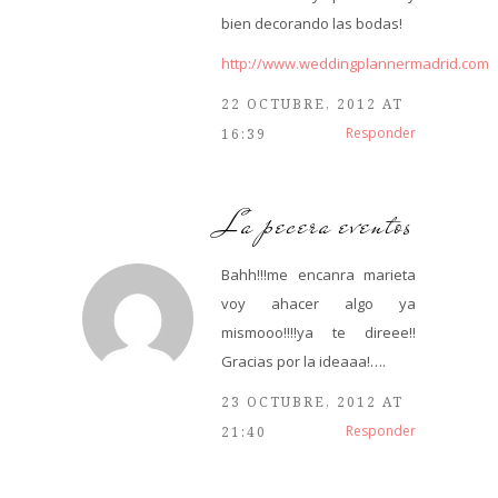
bien decorando las bodas!
http://www.weddingplannermadrid.com
22 OCTUBRE, 2012 AT
Responder
16:39
La pecera eventos
Bahh!!!me encanra marieta
voy ahacer algo ya
mismooo!!!!ya te direee!!
Gracias por la ideaaa!….
23 OCTUBRE, 2012 AT
Responder
21:40