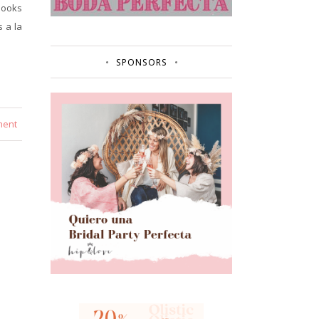
looks
 a la
SPONSORS
ment