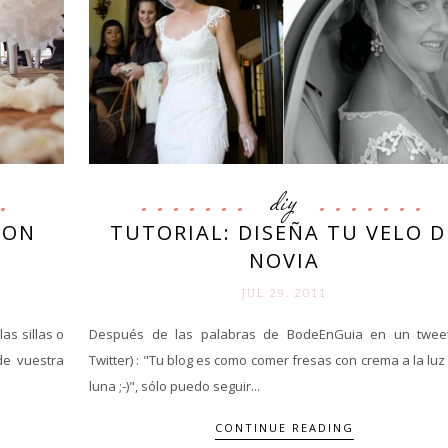
diy
CON
TUTORIAL: DISEÑA TU VELO D
NOVIA
JUL 29. 2011
as sillas o
Después de las palabras de BodeEnGuia en un twee
de vuestra
Twitter) : "Tu blog es como comer fresas con crema a la luz
luna ;-)", sólo puedo seguir...
CONTINUE READING