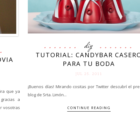
diy
TUTORIAL: CANDYBAR CASER
OVIA
PARA TU BODA
JUL 25. 2011
¡Buenos días! Mirando cositas por Twitter descubrí el pre
ira que ya
blog de Srta. Limón...
 gracias a
r vosotras
CONTINUE READING