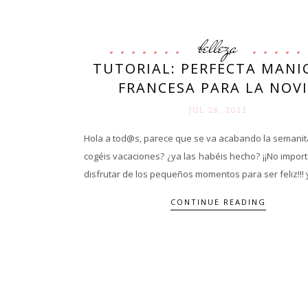
belleza
TUTORIAL: PERFECTA MANI
FRANCESA PARA LA NOV
JUL 28. 2011
Hola a tod@s, parece que se va acabando la semanit
cogéis vacaciones? ¿ya las habéis hecho? ¡¡No impor
disfrutar de los pequeños momentos para ser feliz!!! y
CONTINUE READING