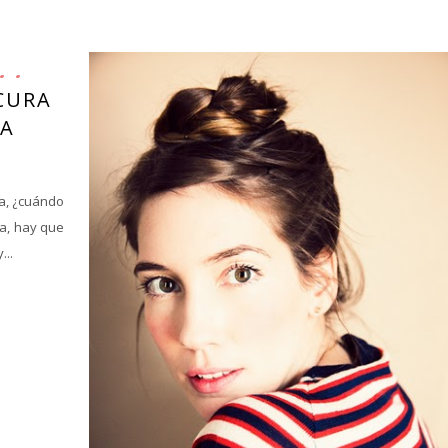
CURA
IA
a, ¿cuándo
ta, hay que
...