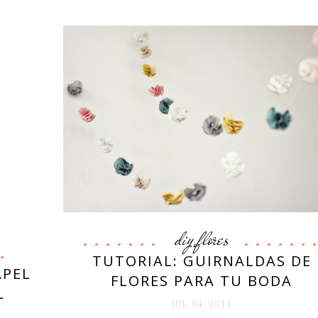
diy
flores
,
TUTORIAL: GUIRNALDAS DE
APEL
FLORES PARA TU BODA
L
JUL 14. 2011