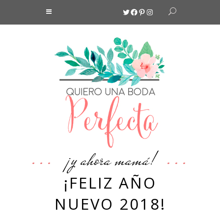
Twitter
Facebook
Pinterest
Instagram
¡y ahora mamá!
¡FELIZ AÑO
NUEVO 2018!