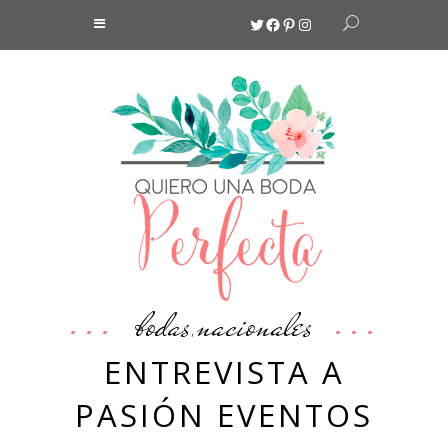
Twitter
Facebook
Pinterest
Instagram
bodas
nacionales
,
ENTREVISTA A
PASIÓN EVENTOS