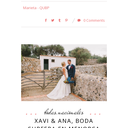
Marieta - QUBP
0 Comments
bodas
nacionales
,
XAVI & ANA, BODA