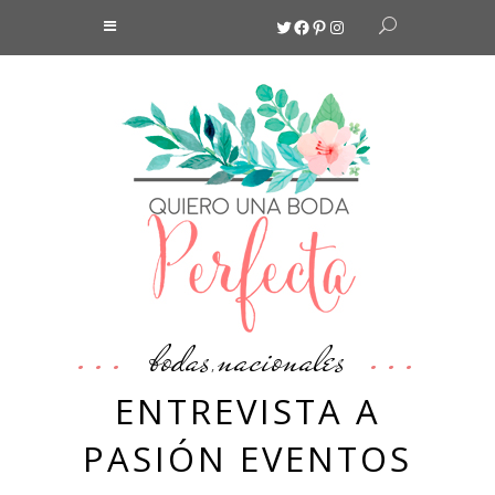
Twitter
Facebook
Pinterest
Instagram
bodas
nacionales
,
ENTREVISTA A
PASIÓN EVENTOS