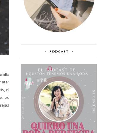
PODCAST
nillo
 atar
ás, el
ue es
rejas