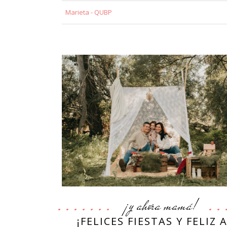
Marieta - QUBP
¡y ahora mamá!
¡FELICES FIESTAS Y FELIZ 