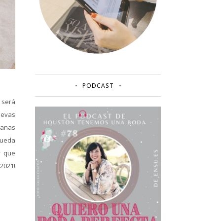
PODCAST
 será
uevas
ganas
queda
y que
 2021!