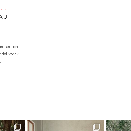
MAU
que se me
ridal Week
.