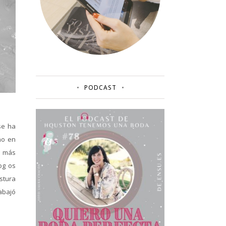
PODCAST
se ha
ño en
o más
og os
stura
abajó