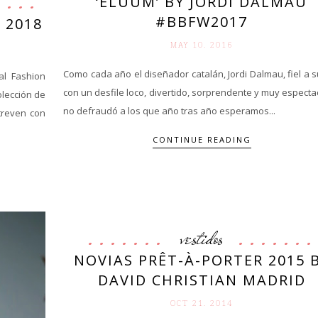
‘ELUUM’ BY JORDI DALMAU
#BBFW2017
 2018
MAY 10. 2016
Como cada año el diseñador catalán, Jordi Dalmau, fiel a s
al Fashion
con un desfile loco, divertido, sorprendente y muy especta
olección de
no defraudó a los que año tras año esperamos...
treven con
CONTINUE READING
vestidos
NOVIAS PRÊT-À-PORTER 2015 
DAVID CHRISTIAN MADRID
OCT 21. 2014