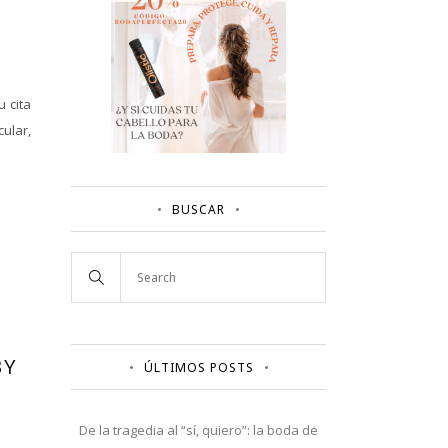
u cita
cular,
BUSCAR
BY
ÚLTIMOS POSTS
De la tragedia al “sí, quiero”: la boda de