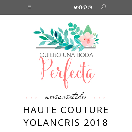
Twitter
Facebook
Pinterest
Instagram
novia
vestidos
,
HAUTE COUTURE
YOLANCRIS 2018