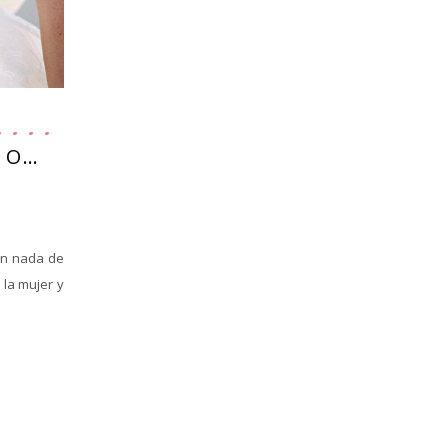
 O…
an nada de
 la mujer y