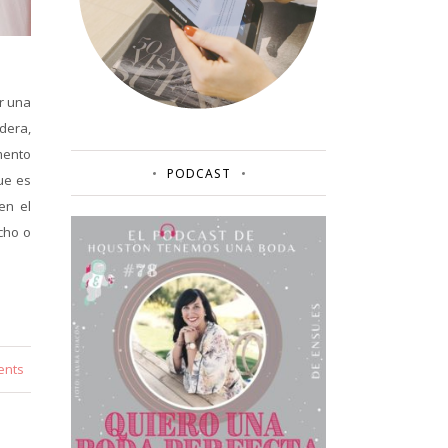
r una
adera,
mento
PODCAST
ue es
en el
cho o
ents