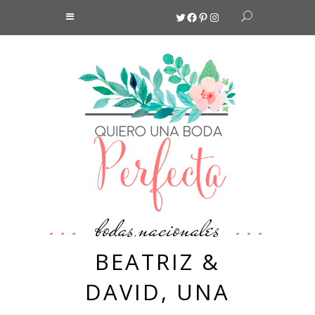
Twitter
Facebook
Pinterest
Instagram
bodas
nacionales
,
BEATRIZ &
DAVID, UNA