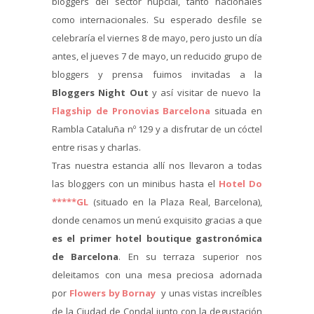
bloggers del sector nupcial, tanto nacionales
como internacionales. Su esperado desfile se
celebraría el viernes 8 de mayo, pero justo un día
antes, el jueves 7 de mayo, un reducido grupo de
bloggers y prensa fuimos invitadas a la
Bloggers Night Out
y así visitar de nuevo la
Flagship de Pronovias Barcelona
situada en
Rambla Cataluña nº 129 y a disfrutar de un cóctel
entre risas y charlas.
Tras nuestra estancia allí nos llevaron a todas
las bloggers con un minibus hasta el
Hotel Do
*****GL
(situado en la Plaza Real, Barcelona),
donde cenamos un menú exquisito gracias a que
es el primer hotel boutique gastronómica
de Barcelona
. En su terraza superior nos
deleitamos con una mesa preciosa adornada
por
Flowers by Bornay
y unas vistas increíbles
de la Ciudad de Condal junto con la degustación