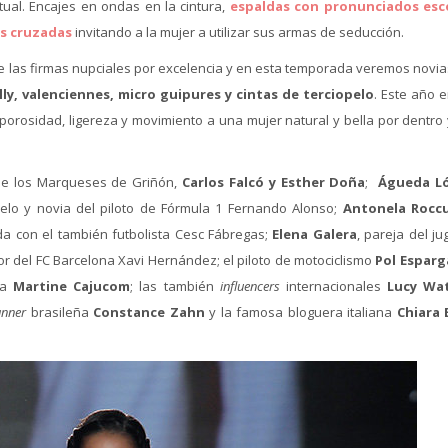
ctual. Encajes en ondas en la cintura,
espaldas con pronunciados esc
as cruzadas
invitando a la mujer a utilizar sus armas de seducción.
 las firmas nupciales por excelencia y en esta temporada veremos novia
y, valenciennes, micro guipures y cintas de terciopelo
. Este año 
orosidad, ligereza y movimiento a una mujer natural y bella por dentro 
a de los Marqueses de Griñón,
Carlos Falcó y Esther Doña
;
Águeda L
elo y novia del piloto de Fórmula 1 Fernando Alonso;
Antonela Rocc
da con el también futbolista Cesc Fábregas;
Elena Galera
, pareja del j
or del FC Barcelona Xavi Hernández; el piloto de motociclismo
Pol Esparg
ina
Martine Cajucom
; las también
influencers
internacionales
Lucy Wa
anner
brasileña
Constance Zahn
y la famosa bloguera italiana
Chiara 