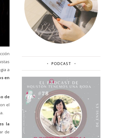
cción
istas
PODCAST
gia a
os en
no de
on el
a.
es la
ar de