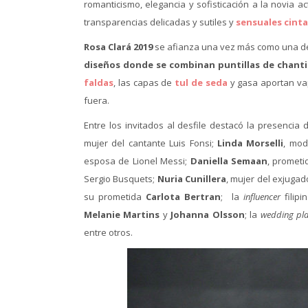
romanticismo, elegancia y sofisticación a la novia a
transparencias delicadas y sutiles y
sensuales cint
Rosa Clará 2019
se afianza una vez más como una de
diseños donde se combinan puntillas de chantill
faldas
, las capas de
tul de seda
y gasa aportan vap
fuera.
Entre los invitados al desfile destacó la presenci
mujer del cantante Luis Fonsi;
Linda Morselli
, mod
esposa de Lionel Messi;
Daniella Semaan
, prometi
Sergio Busquets;
Nuria Cunillera
, mujer del exjugad
su prometida
Carlota Bertran
; la
influencer
filip
Melanie Martins
y
Johanna Olsson
; la
wedding pl
entre otros.