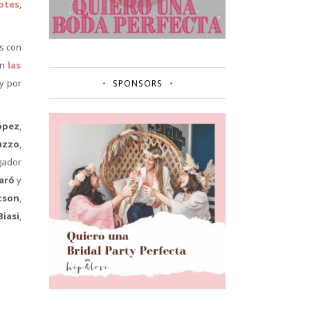
otes
,
s con
en
las
y por
SPONSORS
ópez
,
uzzo
,
ugador
aró
y
tson
,
Biasi
,