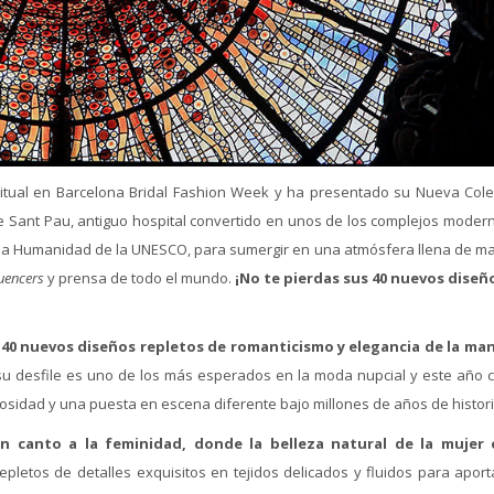
tual en Barcelona Bridal Fashion Week y ha presentado su Nueva Cole
e Sant Pau, antiguo hospital convertido en unos de los complejos modern
 la Humanidad de la UNESCO, para sumergir en una atmósfera llena de ma
luencers
y prensa de todo el mundo.
¡No te pierdas sus 40 nuevos diseñ
40 nuevos diseños repletos de romanticismo y elegancia de la ma
su desfile es uno de los más esperados en la moda nupcial y este año c
uosidad y una puesta en escena diferente bajo millones de años de histori
n canto a la feminidad, donde la belleza natural de la mujer 
pletos de detalles exquisitos en tejidos delicados y fluidos para aport