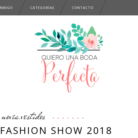
ONMIGO
CATEGORÍAS
CONTACTO
novia
vestidos
,
 FASHION SHOW 2018