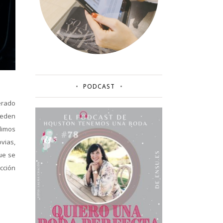
PODCAST
erado
ueden
dimos
ovias,
que se
ección