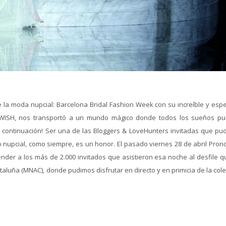
la moda nupcial: Barcelona Bridal Fashion Week con su increíble y esp
s, WISH, nos transportó a un mundo mágico donde todos los sueños p
 a continuación! Ser una de las Bloggers & LoveHunters invitadas que pu
o nupcial, como siempre, es un honor. El pasado viernes 28 de abril Pron
render a los más de 2.000 invitados que asistieron esa noche al desfile 
aluña (MNAC), donde pudimos disfrutar en directo y en primicia de la col