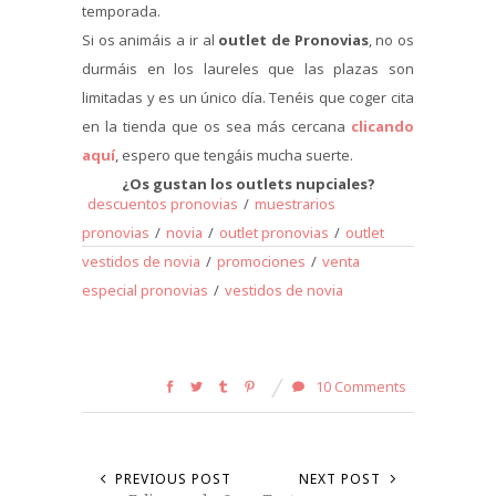
temporada.
Si os animáis a ir al
outlet de Pronovias
, no os
durmáis en los laureles que las plazas son
limitadas y es un único día. Tenéis que coger cita
en la tienda que os sea más cercana
clicando
aquí
, espero que tengáis mucha suerte.
¿Os gustan los outlets nupciales?
descuentos pronovias
/
muestrarios
pronovias
/
novia
/
outlet pronovias
/
outlet
vestidos de novia
/
promociones
/
venta
especial pronovias
/
vestidos de novia
10 Comments
PREVIOUS POST
NEXT POST