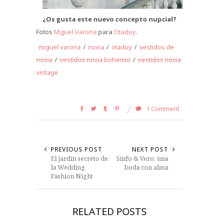
¿Os gusta este nuevo concepto nupcial?
Fotos
Miguel Varona
para
Otaduy
.
miguel varona
/
novia
/
otaduy
/
vestidos de
novia
/
vestidos novia bohemio
/
vestidos novia
vintage
1 Comment
PREVIOUS POST
NEXT POST
El jardín secreto de
Sinfo & Vero, una
la Wedding
boda con alma
Fashion Night
RELATED POSTS