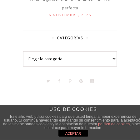
perfecta
6 NOVIEMBRE, 2025
CATEGORÍAS
Categorías
USO DE COOKIES
Este sitio web utiliza cookies para que usted tenga la mejor experiencia de
usuario. Si continúa navegando está dando su consentimiento para la aceptaci
de las mencionadas cookies y la aceptación de nuestra
política de cookies
, pinc
el enlace para mayor información.
ACEPTAR