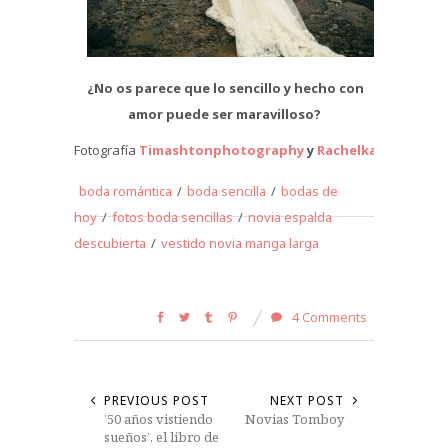
¿No os parece que lo sencillo y hecho con
amor puede ser maravilloso?
Fotografía
Timashtonphotography
y
Rachelkara.
boda romántica
/
boda sencilla
/
bodas de
hoy
/
fotos boda sencillas
/
novia espalda
descubierta
/
vestido novia manga larga
4 Comments
PREVIOUS POST
NEXT POST
’50 años vistiendo
Novias Tomboy
sueños’, el libro de