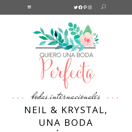
Twitter
Facebook
Pinterest
Instagram
bodas
internacionales
,
NEIL & KRYSTAL,
UNA BODA