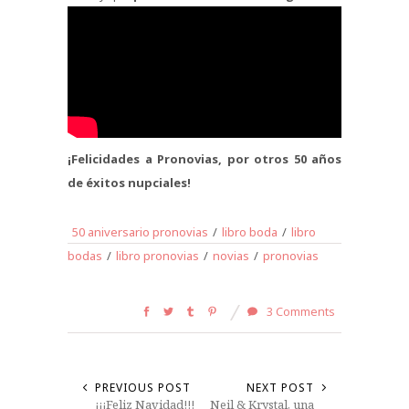
¡Felicidades a Pronovias, por otros 50 años
de éxitos nupciales!
50 aniversario pronovias
/
libro boda
/
libro
bodas
/
libro pronovias
/
novias
/
pronovias
3 Comments
PREVIOUS POST
NEXT POST
¡¡¡Feliz Navidad!!!
Neil & Krystal, una