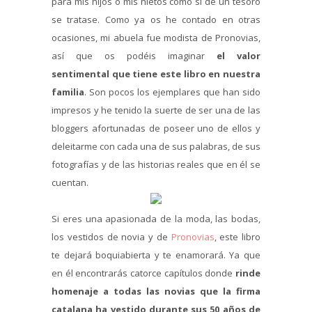
para mis hijos o mis nietos como si de un tesoro
se tratase. Como ya os he contado en otras
ocasiones, mi abuela fue modista de Pronovias,
así que os podéis imaginar
el valor
sentimental que tiene este libro en nuestra
familia
. Son pocos los ejemplares que han sido
impresos y he tenido la suerte de ser una de las
bloggers afortunadas de poseer uno de ellos y
deleitarme con cada una de sus palabras, de sus
fotografías y de las historias reales que en él se
cuentan.
Si eres una apasionada de la moda, las bodas,
los vestidos de novia y de
Pronovias
, este libro
te dejará boquiabierta y te enamorará. Ya que
en él encontrarás catorce capítulos donde
rinde
homenaje a todas las novias que la firma
catalana ha vestido durante sus 50 años de