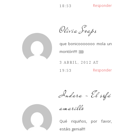
Responder
18:53
Olivia Soaps
que bonicooooooo mola un
montón!!!! :)))))
3 ABRIL, 2012 AT
Responder
19:53
Indara - El sofá
amarillo
Qué riquiños, por favor,
estáis genial!!!