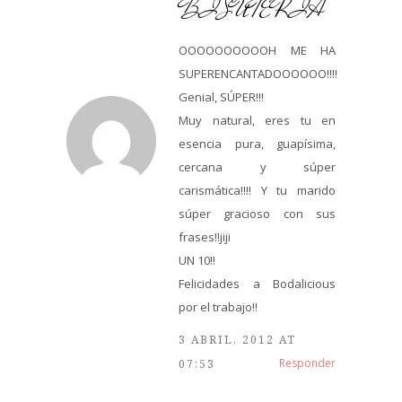
BISUTERÍA
OOOOOOOOOOH ME HA
SUPERENCANTADOOOOOO!!!!
Genial, SÚPER!!!
Muy natural, eres tu en
esencia pura, guapísima,
cercana y súper
carismática!!!! Y tu marido
súper gracioso con sus
frases!!jiji
UN 10!!
Felicidades a Bodalicious
por el trabajo!!
3 ABRIL, 2012 AT
Responder
07:53