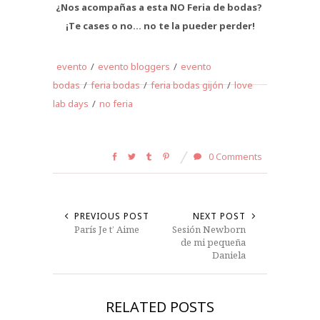
¿Nos acompañas a esta NO Feria de bodas?
¡Te cases o no… no te la pueder perder!
evento
/
evento bloggers
/
evento
bodas
/
feria bodas
/
feria bodas gijón
/
love
lab days
/
no feria
0 Comments
PREVIOUS POST
NEXT POST
París Je t’ Aime
Sesión Newborn
de mi pequeña
Daniela
RELATED POSTS