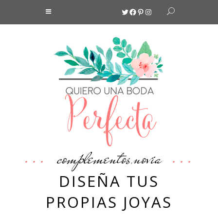
Twitter
Facebook
Pinterest
Instagram
complementos
novia
,
DISEÑA TUS
PROPIAS JOYAS