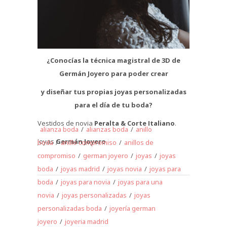
¿Conocías la técnica magistral de 3D de
Germán Joyero para poder crear
y diseñar tus propias joyas personalizadas
para el día de tu boda?
Vestidos de novia
Peralta & Corte Italiano
.
alianza boda
/
alianzas boda
/
anillo
Joyas
Germán Joyero
.
boda
/
anillo compromiso
/
anillos de
compromiso
/
german joyero
/
joyas
/
joyas
boda
/
joyas madrid
/
joyas novia
/
joyas para
boda
/
joyas para novia
/
joyas para una
novia
/
joyas personalizadas
/
joyas
personalizadas boda
/
joyería german
joyero
/
joyeria madrid