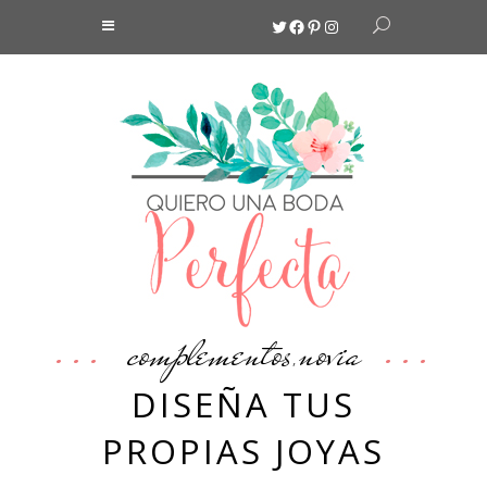
Twitter
Facebook
Pinterest
Instagram
complementos
novia
,
DISEÑA TUS
PROPIAS JOYAS