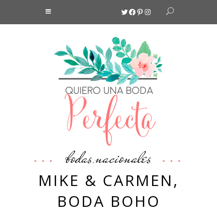
Twitter
Facebook
Pinterest
Instagram
bodas
nacionales
,
MIKE & CARMEN,
BODA BOHO