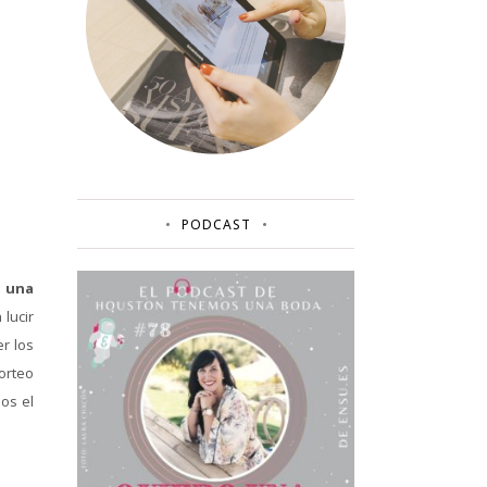
PODCAST
e
una
lucir
r los
orteo
os el