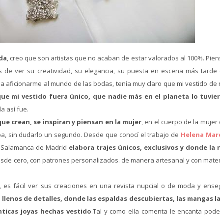
da
, creo que son artistas que no acaban de estar valorados al 100%. Pien
 de ver su creatividad, su elegancia, su puesta en escena más tarde 
 aficionarme al mundo de las bodas, tenía muy claro que mi vestido de 
que mi vestido fuera único, que nadie más en el planeta lo tuvie
a así fue.
e crean, se inspiran y piensan en la mujer
, en el cuerpo de la muje
pa, sin dudarlo un segundo. Desde que conocí el trabajo de
Helena Mar
de Salamanca de Madrid
elabora trajes únicos, exclusivos y donde la 
desde cero, con patrones personalizados. de manera artesanal y con mater
, es fácil ver sus creaciones en una revista nupcial o de moda y ense
 llenos de detalles, donde las espaldas descubiertas, las mangas l
ticas joyas hechas vestido
.Tal y como ella comenta le encanta pode