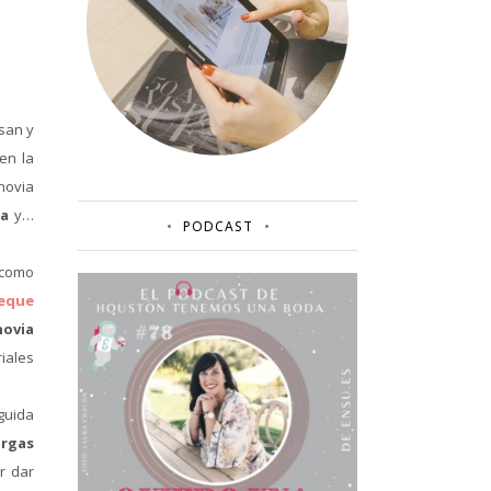
san y
en la
novia
ra
y…
PODCAST
r como
eque
novia
iales
guida
argas
r dar