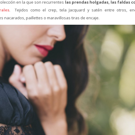
colección en la que son recurrentes
las prendas holgadas, las faldas c
rales
. Tejidos como el crep, tela Jacquard y satén entre otros, en
nacarados, paillettes o maravillosas tiras de encaje.