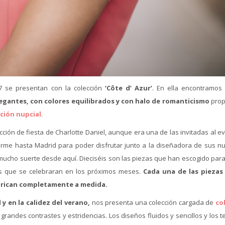
 se presentan con la colección
‘Côte d’ Azur’
. En ella encontramos
legantes, con colores equilibrados y con halo de romanticismo
prop
cción nupcial
.
ección de fiesta de Charlotte Daniel, aunque era una de las invitadas al e
arme hasta Madrid para poder disfrutar junto a la diseñadora de sus n
ucho suerte desde aquí. Dieciséis son las piezas que han escogido para
as que se celebraran en los próximos meses.
Cada una de las piezas
abrican completamente a medida.
l y en la calidez del verano,
nos presenta una colección cargada de
co
andes contrastes y estridencias. Los diseños fluidos y sencillos y los t