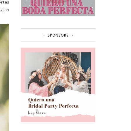
ortas
cajan
SPONSORS