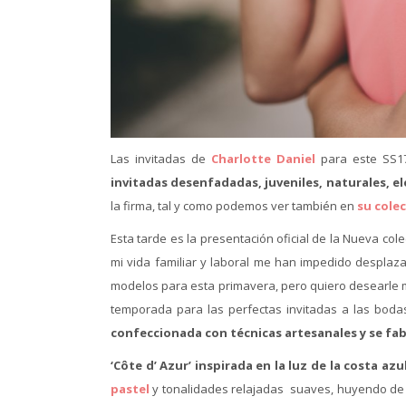
Las invitadas de
Charlotte Daniel
para este SS17
invitadas desenfadadas, juveniles, naturales, e
la firma, tal y como podemos ver también en
su cole
Esta tarde es la presentación oficial de la Nueva col
mi vida familiar y laboral me han impedido desplaz
modelos para esta primavera, pero quiero desearle m
temporada para las perfectas invitadas a las bod
confeccionada con técnicas artesanales y se f
‘Côte d’ Azur’ inspirada en la luz de la costa azu
pastel
y tonalidades relajadas suaves, huyendo de gr