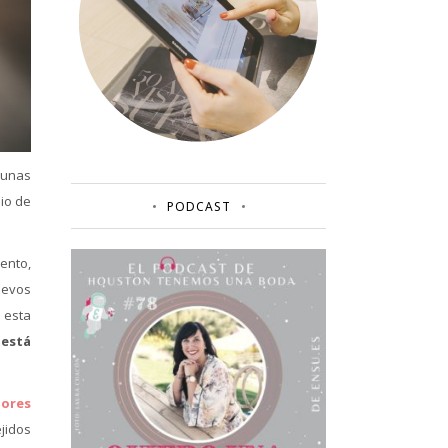
 unas
io de
PODCAST
vento,
uevos
 esta
 está
lores
ejidos