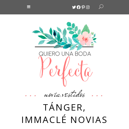
Twitter
Facebook
Pinterest
Instagram
novia
vestidos
,
TÁNGER,
IMMACLÉ NOVIAS