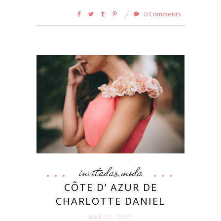
0 Comments
invitadas
moda
,
CÔTE D’ AZUR DE
CHARLOTTE DANIEL
MAR 02. 2017