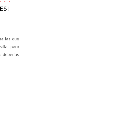
ES!
sa las que
illa para
no deberías