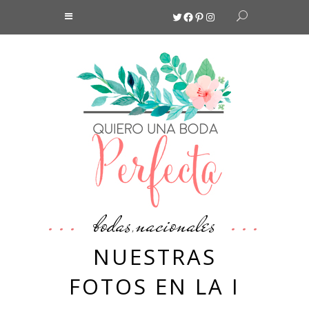
Twitter
Facebook
Pinterest
Instagram
bodas
nacionales
,
NUESTRAS
FOTOS EN LA I