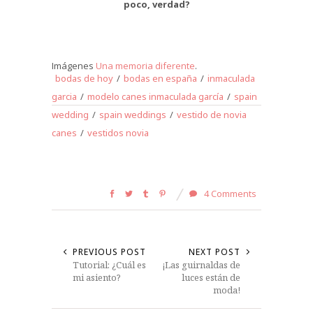
poco, verdad?
Imágenes
Una memoria diferente
.
bodas de hoy
/
bodas en españa
/
inmaculada
garcia
/
modelo canes inmaculada garcía
/
spain
wedding
/
spain weddings
/
vestido de novia
canes
/
vestidos novia
4 Comments
PREVIOUS POST
NEXT POST
Tutorial: ¿Cuál es
¡Las guirnaldas de
mi asiento?
luces están de
moda!