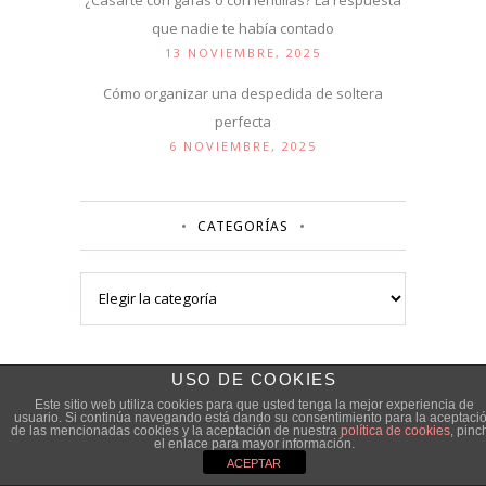
que nadie te había contado
13 NOVIEMBRE, 2025
Cómo organizar una despedida de soltera
perfecta
6 NOVIEMBRE, 2025
CATEGORÍAS
Categorías
USO DE COOKIES
Este sitio web utiliza cookies para que usted tenga la mejor experiencia de
usuario. Si continúa navegando está dando su consentimiento para la aceptaci
de las mencionadas cookies y la aceptación de nuestra
política de cookies
, pinc
el enlace para mayor información.
ACEPTAR