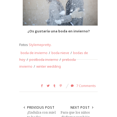
¿Os gustaría una boda en invierno?
Fotos
Stylemepretty.
boda de invierno
/
boda nieve
/
bodas de
hoy
/
postboda invierno
/
preboda
invierno
/
winter wedding
7 Comments
PREVIOUS POST
NEXT POST
¡Endulza con miel
Para que los niños
tu boda!
disfruten también