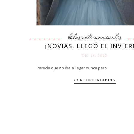
bodas
internacionales
,
¡NOVIAS, LLEGÓ EL INVIER
DIC 13. 2012
Parecía que no iba a llegar nunca pero...
CONTINUE READING