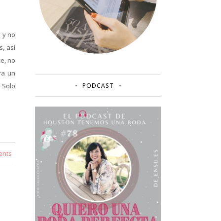
a y no
, así
ve, no
ra un
 Solo
PODCAST
ents